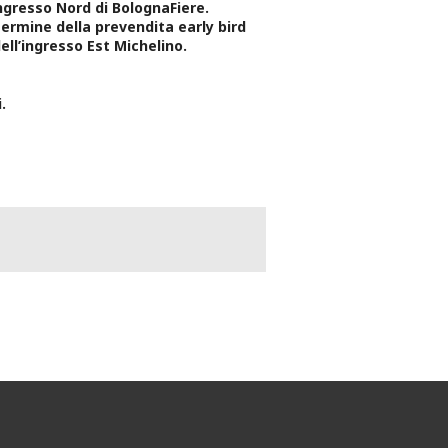
Ingresso Nord di BolognaFiere.
 termine della prevendita early bird
ll’ingresso Est Michelino.
.