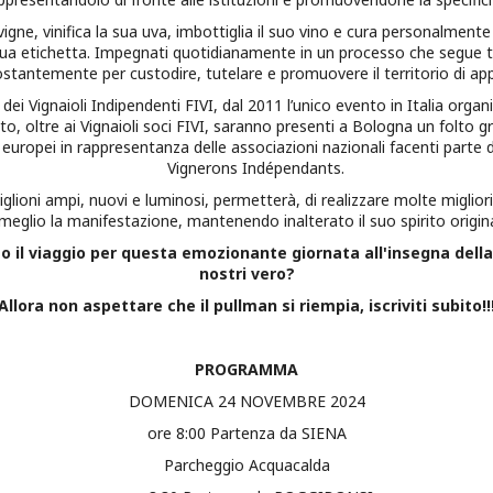
vigne, vinifica la sua uva, imbottiglia il suo vino e cura personalmente
sua etichetta. Impegnati quotidianamente in un processo che segue tutta
stantemente per custodire, tutelare e promuovere il territorio di ap
dei Vignaioli Indipendenti FIVI, dal 2011 l’unico evento in Italia organiz
o, oltre ai Vignaioli soci FIVI, saranno presenti a Bologna un folto gru
i europei in rappresentanza delle associazioni nazionali facenti part
Vignerons Indépendants.
ioni ampi, nuovi e luminosi, permetterà, di realizzare molte migliorie,
meglio la manifestazione, mantenendo inalterato il suo spirito origina
il viaggio per questa emozionante giornata all'insegna della p
nostri vero?
Allora non aspettare che il pullman si riempia, iscriviti subito!!
PROGRAMMA
DOMENICA 24 NOVEMBRE 2024
ore 8:00 Partenza da SIENA
Parcheggio Acquacalda