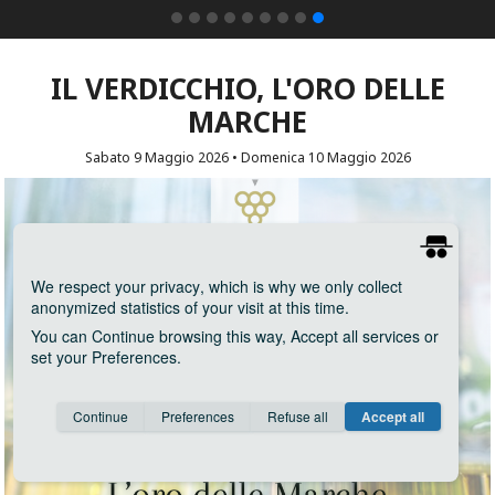
IL VERDICCHIO, L'ORO DELLE
MARCHE
Sabato 9 Maggio 2026 • Domenica 10 Maggio 2026
We respect your privacy
, which is why we only collect
anonymized statistics of your visit at this time.
You can
Continue
browsing this way,
Accept all
services or
set your
Preferences
.
Consent cookie
learn more
Continue
Preferences
Refuse all
Accept all
Save
Anonymous
Invisible
Google Analytics
about