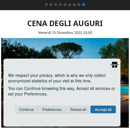
CENA DEGLI AUGURI
Venerdì 15 Dicembre 2023 20,00
We respect your privacy
, which is why we only collect
anonymized statistics of your visit at this time.
You can
Continue
browsing this way,
Accept all
services or
set your
Preferences
.
Consent cookie
learn more
Continue
Preferences
Refuse all
Accept all
Save
Anonymous
Invisible
Google Analytics
about